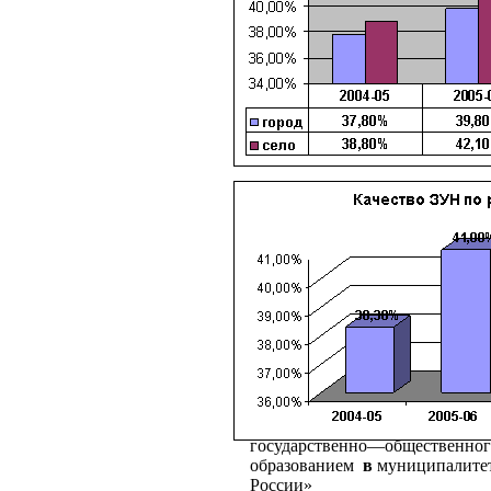
Опыт коллег
проекта
«
Создани
государственно—общественног
образованием
в
муниципалите
России
»