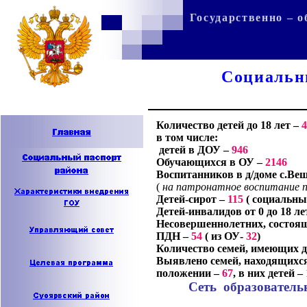
Использу
Государственно – 
C
оциальн
Количество детей до
18
лет –
4
в том числе:
детей в ДОУ –
946
Обучающихся в ОУ –
2146
Воспитанников в д/доме с.Ве
(
на патронатное воспитание п
Детей-сирот –
115
(
социальны
Детей-инвалидов от
0
до
18
ле
Несовершеннолетних, состоящ
ПДН –
54
(
из ОУ-
32
)
Количество семей, имеющих д
Выявлено семей, находящихся
положении –
67
,
в них детей –
Сеть
образователь